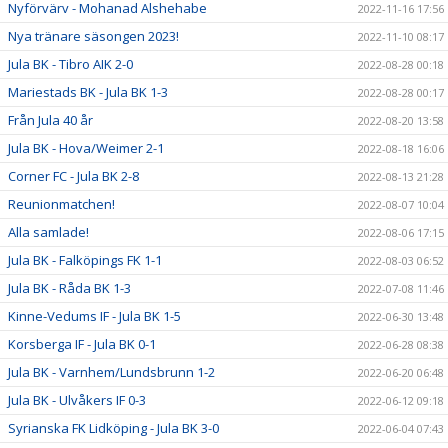
Nyförvärv - Mohanad Alshehabe
2022-11-16 17:56
Nya tränare säsongen 2023!
2022-11-10 08:17
Jula BK - Tibro AIK 2-0
2022-08-28 00:18
Mariestads BK - Jula BK 1-3
2022-08-28 00:17
Från Jula 40 år
2022-08-20 13:58
Jula BK - Hova/Weimer 2-1
2022-08-18 16:06
Corner FC - Jula BK 2-8
2022-08-13 21:28
Reunionmatchen!
2022-08-07 10:04
Alla samlade!
2022-08-06 17:15
Jula BK - Falköpings FK 1-1
2022-08-03 06:52
Jula BK - Råda BK 1-3
2022-07-08 11:46
Kinne-Vedums IF - Jula BK 1-5
2022-06-30 13:48
Korsberga IF - Jula BK 0-1
2022-06-28 08:38
Jula BK - Varnhem/Lundsbrunn 1-2
2022-06-20 06:48
Jula BK - Ulvåkers IF 0-3
2022-06-12 09:18
Syrianska FK Lidköping - Jula BK 3-0
2022-06-04 07:43