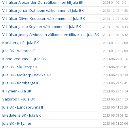
Vi hälsar Alexander Odh välkommen till Jula BK
2024-01-10 10:41
Vi hälsar Johan Dahlbom välkommen till Jula BK
2023-12-12 14:33
Vi hälsar Oliver Knutsson välkommen till Jula BK
2023-12-07 16:32
Vi hälsar Jacob Keymer välkommen till Jula BK
2023-11-30 16:13
Vi hälsar Jimmy Arvidsson välkommen tillbaka till Jula BK
2023-11-30 16:12
Korsberga IF - Jula BK
2023-09-12 12:00
Jula BK - Valtorps IF
2023-09-03 12:00
Kinne-Vedums IF - Jula BK
2023-06-29 08:56
Jula BK - Skulltorps IF
2023-06-18 20:01
Jula BK - Mölltorp-Breviks AIK
2023-06-12 07:38
Jula BK - Korsberga IF
2023-05-29 19:41
IF Tymer - Jula BK
2023-05-23 14:54
Valtorps IF - Jula BK
2023-05-23 14:53
Jula BK - Lundsbrunns IF
2023-05-11 22:20
Ekedalens SK - Jula BK
2023-05-08 08:52
Jula BK - IF Tymer
2023-05-01 20:06