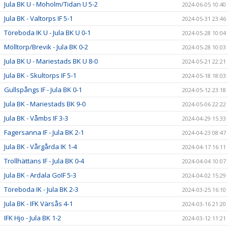
Jula BK U - Moholm/Tidan U 5-2
2024-06-05 10:40
Jula BK - Valtorps IF 5-1
2024-05-31 23:46
Töreboda IK U - Jula BK U 0-1
2024-05-28 10:04
Mölltorp/Brevik - Jula BK 0-2
2024-05-28 10:03
Jula BK U - Mariestads BK U 8-0
2024-05-21 22:21
Jula BK - Skultorps IF 5-1
2024-05-18 18:03
Gullspångs IF - Jula BK 0-1
2024-05-12 23:18
Jula BK - Mariestads BK 9-0
2024-05-06 22:22
Jula BK - Våmbs IF 3-3
2024-04-29 15:33
Fagersanna IF - Jula BK 2-1
2024-04-23 08:47
Jula BK - Vårgårda IK 1-4
2024-04-17 16:11
Trollhättans IF - Jula BK 0-4
2024-04-04 10:07
Jula BK - Ardala GoIF 5-3
2024-04-02 15:29
Töreboda IK - Jula BK 2-3
2024-03-25 16:10
Jula BK - IFK Värsås 4-1
2024-03-16 21:20
IFK Hjo - Jula BK 1-2
2024-03-12 11:21