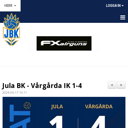
HERR
LOGGA IN
HEM
NYHETER
KALENDER
TRUPPEN
MATCHER
Jula BK - Vårgårda IK 1-4
<
>
BILDGALLERI
2024-04-17 16:11
DOKUMENT
KONTAKT
GÄSTBOK