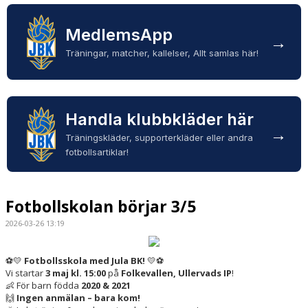
KONTAKTINFO
MedlemsApp
→
Träningar, matcher, kallelser, Allt samlas här!
DOKUMENT
POLICYS
Handla klubbkläder här
→
Träningskläder, supporterkläder eller andra
fotbollsartiklar!
Fotbollskolan börjar 3/5
2026-03-26 13:19
⚽️💛
Fotbollsskola med Jula BK!
💛⚽️
Vi startar
3 maj kl. 15:00
på
Folkevallen, Ullervads IP
!
👶 För barn födda
2020 & 2021
🙌
Ingen anmälan – bara kom!