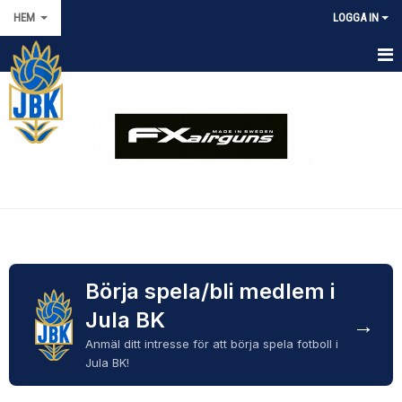
HEM
LOGGA IN
HEM
MEDLEMSAVGIFTER
OM JULA BK
KALENDER
MATCHER
LOPPIS
Börja spela/bli medlem i
Jula BK
→
TRÄNINGSKLÄDER
Anmäl ditt intresse för att börja spela fotboll i
SPONSORER
Jula BK!
JULACUPEN