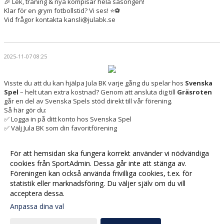
🎉 Lek, träning & nya kompisar hela säsongen!
Klar för en grym fotbollstid? Vi ses! ⭐️⚽️
Vid frågor kontakta kansli@julabk.se
2025-11-07 08:25
Visste du att du kan hjälpa Jula BK varje gång du spelar hos
Svenska
Spel
– helt utan extra kostnad? Genom att ansluta dig till
Gräsroten
går en del av Svenska Spels stöd direkt till vår förening.
Så här gör du:
✅ Logga in på ditt konto hos Svenska Spel
✅ Välj Jula BK som din favoritförening
✅ Spela som vanligt – och bidra till vår verksamhet!
Varje krona gör skillnad för våra lag och framtida satsningar.
För att hemsidan ska fungera korrekt använder vi nödvändiga
Tack för att du stöttar Jula BK! 💙⚽
cookies från SportAdmin. Dessa går inte att stänga av.
Föreningen kan också använda frivilliga cookies, t.ex. för
statistik eller marknadsföring. Du väljer själv om du vill
acceptera dessa.
Anpassa dina val
Cookie-
Gå till