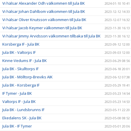
Vi hälsar Alexander Odh välkommen till Jula BK
2024-01-10 10:41
Vi hälsar Johan Dahlbom välkommen till Jula BK
2023-12-12 14:33
Vi hälsar Oliver Knutsson välkommen till Jula BK
2023-12-07 16:32
Vi hälsar Jacob Keymer välkommen till Jula BK
2023-11-30 16:13
Vi hälsar Jimmy Arvidsson välkommen tillbaka till Jula BK
2023-11-30 16:12
Korsberga IF - Jula BK
2023-09-12 12:00
Jula BK - Valtorps IF
2023-09-03 12:00
Kinne-Vedums IF - Jula BK
2023-06-29 08:56
Jula BK - Skulltorps IF
2023-06-18 20:01
Jula BK - Mölltorp-Breviks AIK
2023-06-12 07:38
Jula BK - Korsberga IF
2023-05-29 19:41
IF Tymer - Jula BK
2023-05-23 14:54
Valtorps IF - Jula BK
2023-05-23 14:53
Jula BK - Lundsbrunns IF
2023-05-11 22:20
Ekedalens SK - Jula BK
2023-05-08 08:52
Jula BK - IF Tymer
2023-05-01 20:06