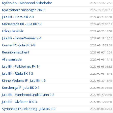
Nyförvärv - Mohanad Alshehabe
2022-11-16 17:56
Nya tränare säsongen 2023!
2022-11-10 08:17
Jula BK - Tibro AIK 2-0
2022-08-28 00:18
Mariestads BK - Jula BK 1-3
2022-08-28 00:17
Från Jula 40 år
2022-08-20 13:58
Jula BK - Hova/Weimer 2-1
2022-08-18 16:06
Corner FC - Jula BK 2-8
2022-08-13 21:28
Reunionmatchen!
2022-08-07 10:04
Alla samlade!
2022-08-06 17:15
Jula BK - Falköpings FK 1-1
2022-08-03 06:52
Jula BK - Råda BK 1-3
2022-07-08 11:46
Kinne-Vedums IF - Jula BK 1-5
2022-06-30 13:48
Korsberga IF - Jula BK 0-1
2022-06-28 08:38
Jula BK - Varnhem/Lundsbrunn 1-2
2022-06-20 06:48
Jula BK - Ulvåkers IF 0-3
2022-06-12 09:18
Syrianska FK Lidköping - Jula BK 3-0
2022-06-04 07:43