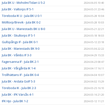
Jula BK U - Moholm/Tidan U 5-2
2024-06-05 10:40
Jula BK - Valtorps IF 5-1
2024-05-31 23:46
Töreboda IK U - Jula BK U 0-1
2024-05-28 10:04
Mölltorp/Brevik - Jula BK 0-2
2024-05-28 10:03
Jula BK U - Mariestads BK U 8-0
2024-05-21 22:21
Jula BK - Skultorps IF 5-1
2024-05-18 18:03
Gullspångs IF - Jula BK 0-1
2024-05-12 23:18
Jula BK - Mariestads BK 9-0
2024-05-06 22:22
Jula BK - Våmbs IF 3-3
2024-04-29 15:33
Fagersanna IF - Jula BK 2-1
2024-04-23 08:47
Jula BK - Vårgårda IK 1-4
2024-04-17 16:11
Trollhättans IF - Jula BK 0-4
2024-04-04 10:07
Jula BK - Ardala GoIF 5-3
2024-04-02 15:29
Töreboda IK - Jula BK 2-3
2024-03-25 16:10
Jula BK - IFK Värsås 4-1
2024-03-16 21:20
IFK Hjo - Jula BK 1-2
2024-03-12 11:21