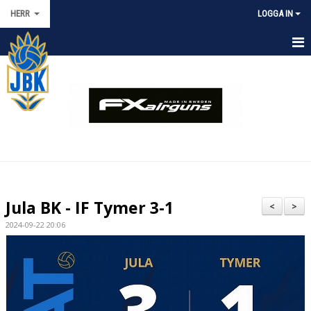
HERR
LOGGA IN
HEM
NYHETER
KALENDER
TRUPPEN
MATCHER
Jula BK - IF Tymer 3-1
<
>
BILDGALLERI
2024-09-22 20:06
DOKUMENT
KONTAKT
GÄSTBOK