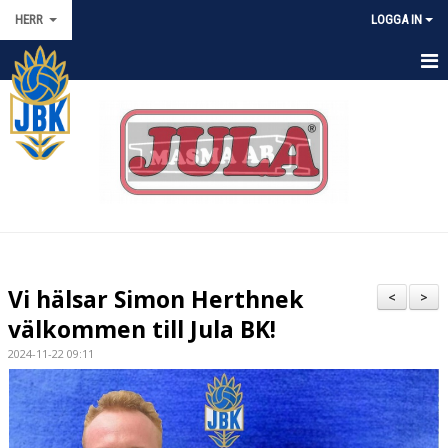
HERR
LOGGA IN
HEM
NYHETER
KALENDER
TRUPPEN
MATCHER
Vi hälsar Simon Herthnek
<
>
BILDGALLERI
välkommen till Jula BK!
2024-11-22 09:11
DOKUMENT
KONTAKT
GÄSTBOK