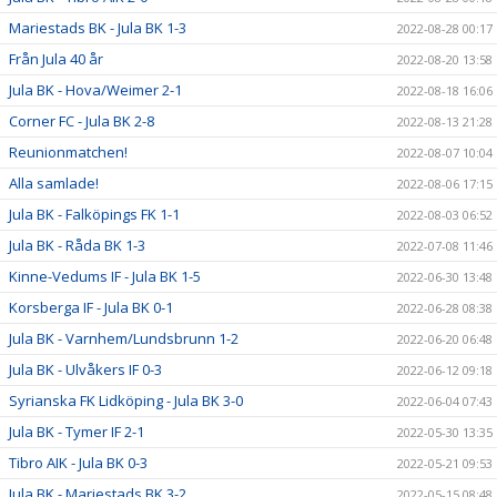
Mariestads BK - Jula BK 1-3
2022-08-28 00:17
Från Jula 40 år
2022-08-20 13:58
Jula BK - Hova/Weimer 2-1
2022-08-18 16:06
Corner FC - Jula BK 2-8
2022-08-13 21:28
Reunionmatchen!
2022-08-07 10:04
Alla samlade!
2022-08-06 17:15
Jula BK - Falköpings FK 1-1
2022-08-03 06:52
Jula BK - Råda BK 1-3
2022-07-08 11:46
Kinne-Vedums IF - Jula BK 1-5
2022-06-30 13:48
Korsberga IF - Jula BK 0-1
2022-06-28 08:38
Jula BK - Varnhem/Lundsbrunn 1-2
2022-06-20 06:48
Jula BK - Ulvåkers IF 0-3
2022-06-12 09:18
Syrianska FK Lidköping - Jula BK 3-0
2022-06-04 07:43
Jula BK - Tymer IF 2-1
2022-05-30 13:35
Tibro AIK - Jula BK 0-3
2022-05-21 09:53
Jula BK - Mariestads BK 3-2
2022-05-15 08:48