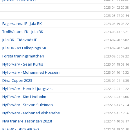
2023-04-02 20:38
2023-03-27 09:54
Fagersanna IF - Jula BK
2023-03-19 08:22
Trollhättans FK - Jula BK
2023-03-13 15:21
Jula BK - Tidavads IF
2023-02-28 16:02
Jula BK - vs Falköpings SK
2023-02-20 15:49
Första träningsmatchen
2023-02-06 09:22
Nyförvärv - Sean Kurtiš
2023-01-18 08:16
Nyförvärv - Mohammed Hosseini
2023-01-10 12:32
Dina-Cupen 2023
2023-01-04 16:35
Nyförvärv - Henrik Ljungkvist
2022-12-07 10:22
Nyförvärv - Kim Lindholm
2022-11-23 16:06
Nyförvärv - Stevan Suleiman
2022-11-17 12:54
Nyförvärv - Mohanad Alshehabe
2022-11-16 17:56
Nya tränare säsongen 2023!
2022-11-10 08:17
Jula BK - Tibro AIK 2-0
2022-08-28 00:18