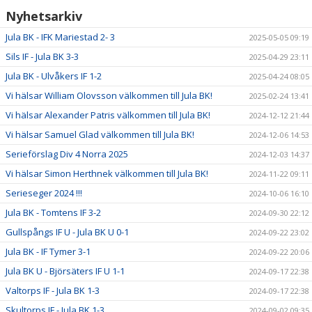
Nyhetsarkiv
Jula BK - IFK Mariestad 2- 3
2025-05-05 09:19
Sils IF - Jula BK 3-3
2025-04-29 23:11
Jula BK - Ulvåkers IF 1-2
2025-04-24 08:05
Vi hälsar William Olovsson välkommen till Jula BK!
2025-02-24 13:41
Vi hälsar Alexander Patris välkommen till Jula BK!
2024-12-12 21:44
Vi hälsar Samuel Glad välkommen till Jula BK!
2024-12-06 14:53
Serieförslag Div 4 Norra 2025
2024-12-03 14:37
Vi hälsar Simon Herthnek välkommen till Jula BK!
2024-11-22 09:11
Serieseger 2024 !!!
2024-10-06 16:10
Jula BK - Tomtens IF 3-2
2024-09-30 22:12
Gullspångs IF U - Jula BK U 0-1
2024-09-22 23:02
Jula BK - IF Tymer 3-1
2024-09-22 20:06
Jula BK U - Björsäters IF U 1-1
2024-09-17 22:38
Valtorps IF - Jula BK 1-3
2024-09-17 22:38
Skultorps IF - Jula BK 1-3
2024-09-02 09:35